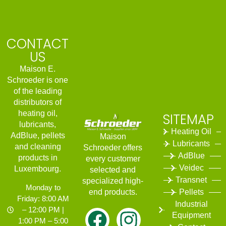
CONTACT
US
Maison E.
Schroeder is one
of the leading
distributors of
heating oil,
SITEMAP
lubricants,
Heating Oil
AdBlue, pellets
Maison
Lubricants
and cleaning
Schroeder
offers
AdBlue
products in
every customer
Veidec
Luxembourg.
selected and
Transnet
specialized high-
Monday to
end products.
Pellets
Friday: 8:00 AM
Industrial
– 12:00 PM |
Equipment
1:00 PM – 5:00