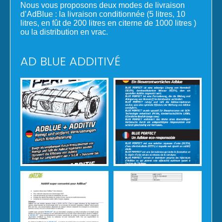
Nous vous proposons deux modes de livraison
d’AdBlue : la livraison conditionnée (5 litres, 10
litres, en fût de 200 litres en citerne de 1000 litres )
ou la distribution en vrac.
AD BLUE ADDITIVÉ