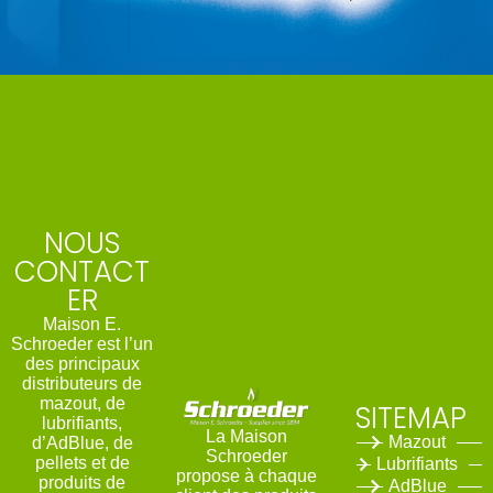
NOUS
CONTACT
ER
Maison E.
Schroeder est l’un
des principaux
distributeurs de
mazout, de
SITEMAP
lubrifiants,
La Maison
Mazout
d’AdBlue, de
Schroeder
pellets et de
Lubrifiants
propose à chaque
produits de
AdBlue